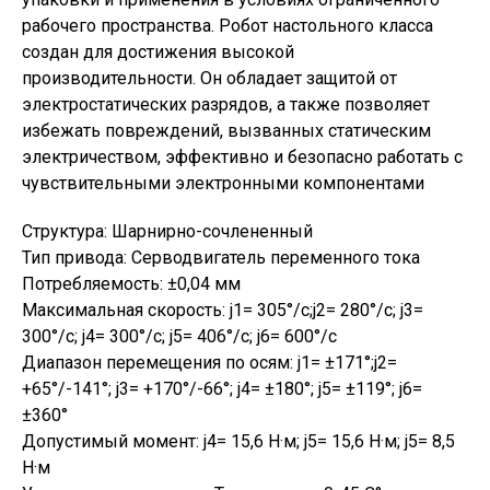
рабочего пространства. Робот настольного класса
создан для достижения высокой
производительности. Он обладает защитой от
электростатических разрядов, а также позволяет
избежать повреждений, вызванных статическим
электричеством, эффективно и безопасно работать с
чувствительными электронными компонентами
Структура: Шарнирно-сочлененный
Тип привода: Серводвигатель переменного тока
Потребляемость: ±0,04 мм
Максимальная скорость: j1= 305°/c;j2= 280°/c; j3=
300°/c; j4= 300°/c; j5= 406°/c; j6= 600°/c
Диапазон перемещения по осям: j1= ±171°;j2=
+65°/-141°; j3= +170°/-66°; j4= ±180°; j5= ±119°; j6=
±360°
Допустимый момент: j4= 15,6 Н·м; j5= 15,6 Н·м; j5= 8,5
Н·м