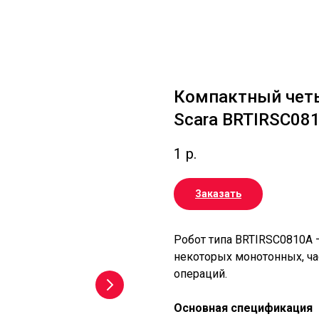
Компактный чет
Scara BRTIRSC08
1
р.
Заказать
Робот типа BRTIRSC0810A 
некоторых монотонных, ч
операций.
Основная спецификация