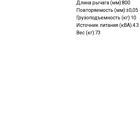
Длина рычага (мм):800
Повторяемость (мм):±0,05
Грузоподъемность (кг):10
Источник питания (кВА):4.3
Вес (кг):73