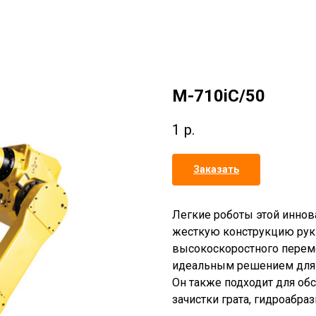
M-710iC/50
1
р.
Заказать
Легкие роботы этой иннов
жесткую конструкцию руки
высокоскоростного переме
идеальным решением для 
Он также подходит для об
зачистки грата, гидроабра