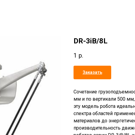
DR-3iB/8L
1
р.
Заказать
Сочетание грузоподъемност
мм и по вертикали 500 мм,
эту модель робота идеаль
спектра областей примене
материалов до энергетиче
производительность движе